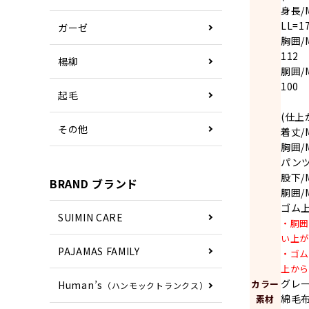
身長/M
LL=1
ガーゼ
胸囲/M
112
楊柳
胴囲/M
100
起毛
(仕上
その他
着丈/M
胸囲/M
パンツ
股下/M
BRAND ブランド
胴囲/M
ゴム上
SUIMIN CARE
・胴囲
い上
PAJAMAS FAMILY
・ゴ
上か
グレ
カラー
Human’s
（ハンモックトランクス）
綿毛布
素材