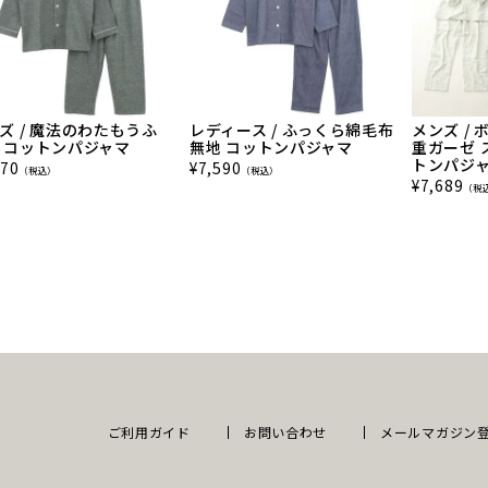
ズ / 魔法のわたもうふ
レディース / ふっくら綿毛布
メンズ /
 コットンパジャマ
無地 コットンパジャマ
重ガーゼ 
トンパジ
470
¥
7,590
（税込）
（税込）
¥
7,689
（税
ご利用ガイド
お問い合わせ
メールマガジン