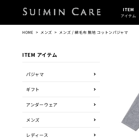
ITEM
アイテム
HOME
メンズ
メンズ / 綿毛布 無地 コットンパジャマ
アイテムすべて
春・秋
綿100%
SUIMIN CARE
パジャマ
夏
ガーゼ
PAJAMA
ITEM アイテム
その他
ぼしケア
その他
パジャマ
ギフト
アンダーウェア
メンズ
レディース