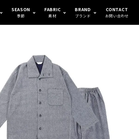
SEASON
FABRIC
BRAND
CONTACT
季節
素材
ブランド
お問い合わせ
S FAMILY
ギフト
冬
楊柳
Human's（ハンモックトランク