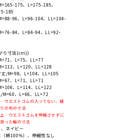
=165-175、L=175-185、
75-185
=88-96、L=96-104、LL=104-
=76-84、L=84-94、LL=92-
がり寸法(cm))
=71、L=75、LL=77
=112、L=120、LL=128
丈/M=98、L=104、LL=105
=67、L=71、LL=71
=106、L=114、LL=122
/M=60、L=66、LL=72
…ウエストゴムの入ってない、縫
がりの布の寸法
ム上…ウエストゴムを伸縮させずに
ら測った輪の寸法
ー、ネイビー
（綿100％）、伸縮性なし