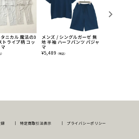
 ボタニカル 魔法の3
メンズ / シングルガーゼ 無
メンズ / 3重ガ
ストライプ柄 コッ
地 半袖 ハーフパンツ パジャ
ットンパジャマ
ャマ
マ
¥
9,889
（税込）
¥
5,489
込）
（税込）
登録
特定商取引法表示
プライバシーポリシー