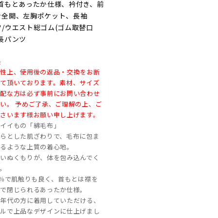
/首もとあったか仕様、衿付き、前
ン全開、左胸ポケット、長袖
ツ/ウエスト総ゴム(ゴム取替口
長パンツ
製
特性上、使用後の返品・交換をお断
て頂いております。素材、サイズ
心配な方は必ず事前にお問い合わせ
い。 予めご了承、ご理解の上、ご
さいます様お願い申し上げます。
のイイもの「綿毛布」
らとした肌ざわりで、毛布に包ま
いるような上質の着心地。
いぬくもりが、体を包み込んでく
。
0％で肌触りも良く、首もとは襟を
ンで閉じられるあったか仕様。
い年代の方に着用していただける、
プルで上品なデザインに仕上げまし