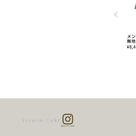
メン
無地
¥
8,