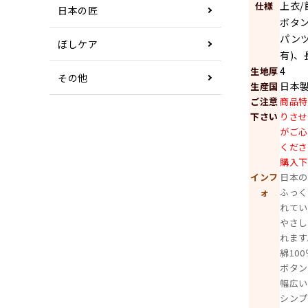
上衣
仕様
日本の匠
ボタ
パン
ぼしケア
有)、
4
生地厚
その他
日本
生産国
ご注意
商品
下さい
りさせ
がご
くださ
購入下
インフ
日本
ォ
ふっく
れて
やさし
れます
綿10
ボタ
幅広
シン