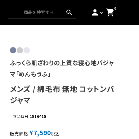
0
person
shopping_cart
search
ス）
アンダーウェア
起毛
日本の匠
ふっくら肌ざわりの上質な寝心地パジャ
マ「めんもうふ」
メンズ / 綿毛布 無地 コットンパ
ジャマ
商品番号
1516415
¥
7,590
販売価格
税込