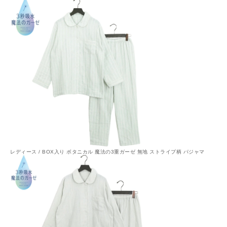
レディース / BOX入り ボタニカル 魔法の3重ガーゼ 無地 ストライプ柄 パジャマ