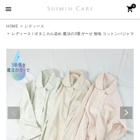
0
menu
shopping_cart
HOME
レディース
レディース / ボタニカル染め 魔法の3重ガーゼ 無地 コットンパジャマ