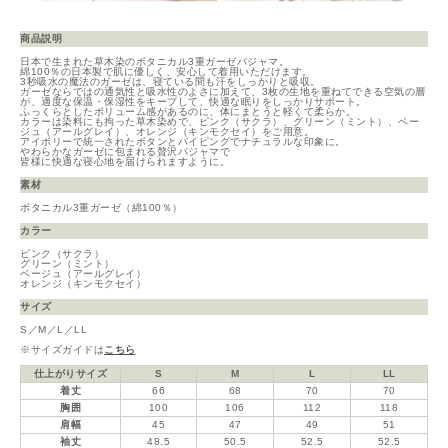
商品説明
日本で生まれた草木染のボタニカル3重ガーゼパジャマ。
綿100％の日本製で肌に優しく、安心して着用いただけます。
3秒吸水の魔法のガーゼは、寝ている間も汗をしっかりと吸収。
ガーゼならではの通気性と吸水性のよさに加えて、3枚の生地を重ねてできる空気の層
が、適度な保温・保湿性をキープして、快適な眠りをしっかりサポート。
ふっくらとしたボリューム感があるのに、体にまとうと軽くて柔らか。
カラーは染料にも拘った草木染めで、ピンク（サクラ）、グリーン（ミント）、ベー
ジュ（アールグレイ）、オレンジ（キンモクセイ）をご用意。
アイボリーで統一されたボタンとパイピングでナチュラルな印象に。
やわらかなガーゼに包まれる贅沢パジャマで
皆様に快適な寝心地を届けられますように。
素材
ボタニカル3重ガーゼ（綿100％）
カラー
ピンク（サクラ）
グリーン（ミント）
ベージュ（アールグレイ）
オレンジ（キンモクセイ）
サイズ
S／M／L／LL
※サイズガイドは
こちら
仕上がりサイズ
S
M
L
LL
着丈
66
68
70
70
胸囲
100
106
112
118
肩幅
45
47
49
51
袖丈
48.5
50.5
52.5
52.5