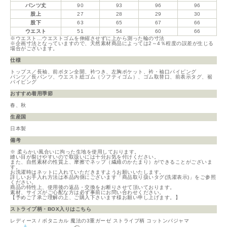
パンツ丈
90
93
96
96
股上
27
28
29
30
股下
63
65
67
66
ウエスト
51
54
60
66
※ウエスト…ウエストゴムを伸縮させずに上から測った輪の寸法
※企画寸法となっていますので、天然素材商品によっては2～4％程度の誤差が生じる
場合がございます。
仕様
トップス／長袖、前ボタン全開、衿つき、左胸ポケット、衿・袖口パイピング
パンツ／長パンツ、ウエスト総ゴム（ソフティゴム）、ゴム取替口、前表示タグ、裾
パイピング
おすすめ着用季節
春、秋
生産国
日本製
備考
※ 柔らかい風合いに拘った生地を使用しております。
縫い目が裂けやすいので取扱いには十分お気を付けください。
また、自然素材の性質上、摩擦でネップ（繊維のかたまり）ができることがございま
す。
お洗濯時はネットに入れていただきますようお願いいたします。
詳しいお手入れ方法は本品内側にございます「商品取り扱いタグ(洗濯表示)」をご参照
ください。
商品の特性上、使用後の返品・交換をお断りさせて頂いております。
素材、サイズがご心配な方は必ず事前にお問い合わせください。
【予めご了承ご理解の上、ご購入下さいます様お願い申し上げます。】
ストライプ柄・BOX入りはこちら
レディース / ボタニカル 魔法の3重ガーゼ ストライプ柄 コットンパジャマ