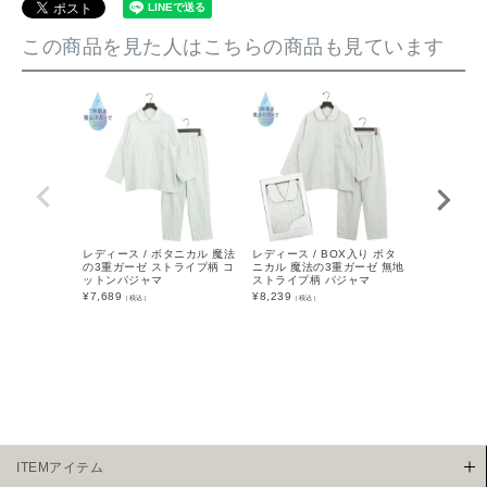
この商品を見た人はこちらの商品も見ています
レディース / ボタニカル 魔法
レディース / BOX入り ボタ
レディース 
の3重ガーゼ ストライプ柄 コ
ニカル 魔法の3重ガーゼ 無地
ーゼタオル 
ットンパジャマ
ストライプ柄 パジャマ
マ
¥
7,689
¥
8,239
¥
13,189
（税込）
（税込）
（税
ITEMアイテム