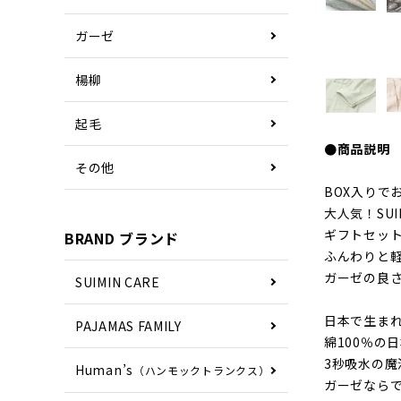
ガーゼ
楊柳
起毛
●商品説明
その他
BOX入りで
大人気！SU
ギフトセッ
BRAND ブランド
ふんわりと軽
ガーゼの良
SUIMIN CARE
日本で生ま
PAJAMAS FAMILY
綿100％の
3秒吸水の
Human’s
（ハンモックトランクス）
ガーゼなら