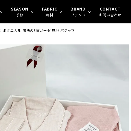
SEASON
FABRIC
BRAND
CONTACT
季節
素材
ブランド
お問い合わせ
 ：ボタニカル 魔法の3重ガーゼ 無地 パジャマ
S FAMILY
ギフト
冬
楊柳
Human's（ハンモックトランク