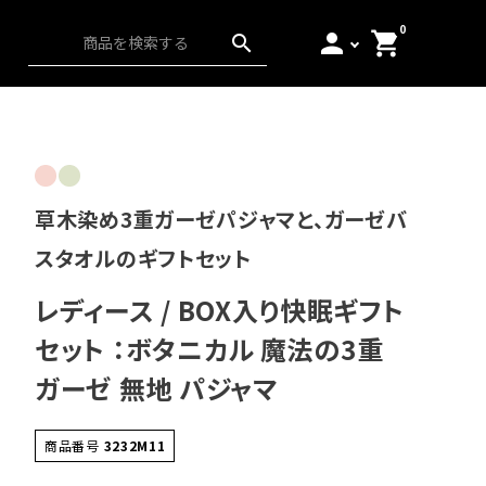
0
person
shopping_cart
search
ス）
アンダーウェア
起毛
日本の匠
草木染め3重ガーゼパジャマと、ガーゼバ
スタオルのギフトセット
レディース / BOX入り快眠ギフト
セット ：ボタニカル 魔法の3重
ガーゼ 無地 パジャマ
商品番号
3232M11