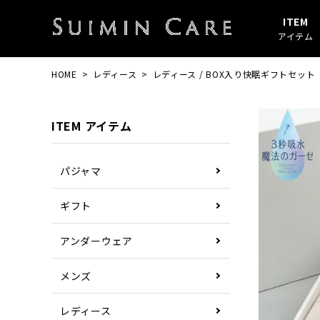
ITEM
アイテム
HOME
レディース
レディース / BOX入り快眠ギフトセット
アイテムすべて
春・秋
綿100%
SUIMIN CARE
パジャマ
夏
ガーゼ
PAJAMA
ITEM アイテム
その他
ぼしケア
その他
パジャマ
ギフト
アンダーウェア
メンズ
レディース