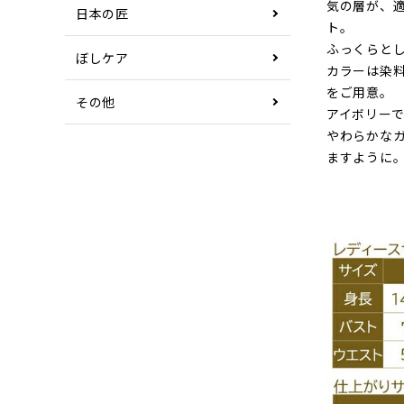
気の層が、
日本の匠
ト。
ふっくらと
ぼしケア
カラーは染
をご用意。
その他
アイボリー
やわらかな
ますように