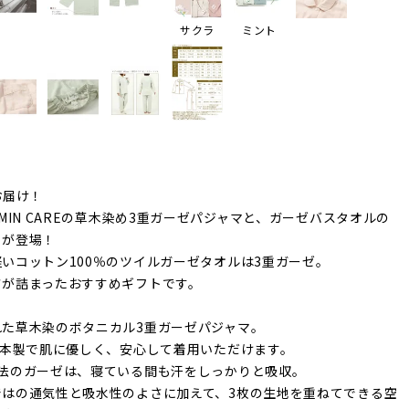
サクラ
ミント
お届け！
IMIN CAREの草木染め3重ガーゼパジャマと、ガーゼバスタオルの
トが登場！
いコットン100％のツイルガーゼタオルは3重ガーゼ。
さが詰まったおすすめギフトです。
れた草木染のボタニカル3重ガーゼパジャマ。
日本製で肌に優しく、安心して着用いただけます。
魔法のガーゼは、寝ている間も汗をしっかりと吸収。
ではの通気性と吸水性のよさに加えて、3枚の生地を重ねてできる空