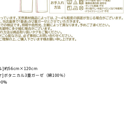
]約56cm×120cm
マ]ボタニカル3重ガーゼ（綿100％）
00%