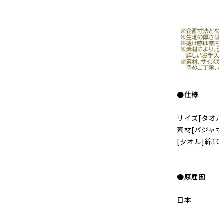
●仕様
サイズ[タオル
素材[パジャ
[タオル]綿1
●原産国
日本