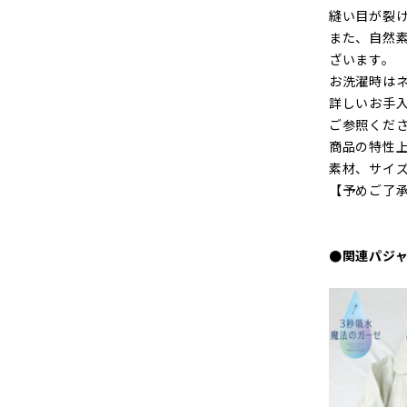
縫い目が裂
また、自然
ざいます。
お洗濯時は
詳しいお手入
ご参照くだ
商品の特性
素材、サイ
【予めご了
●関連パジ