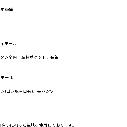
着用季節
ディテール
ボタン全開、左胸ポケット、長袖
ィテール
ム(ゴム取替口有)、長パンツ
風合いに拘った生地を使用しております。