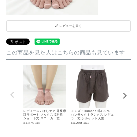
レビューを書く
この商品を見た人はこちらの商品も見ています
レディース / ぼしケア 外反母
メンズ / Humans 綿100％
メンズ / H
趾サポート ソックス 5本指
ハンモックトランクス レギュ
トランクス 
ショート丈 スニーカー丈
ラー丈 シルケット天竺
水速乾
¥
1,870
¥
4,290
¥
3,415
（税込）
（税込）
（税込