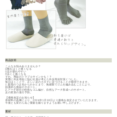
商品説明
こんなお悩みありませんか？
□靴をはくと痛くなる
□足が疲れやすい
□歩くと痛くなる
それ、拇趾のトラブルサインかも！？
実際に外反母趾に悩む社員が考えた外反母趾対策くつした。
毎日はくことで、正しい足のカタチに近づけることが期待できます。
1.親指のつま先からかかとまで、無縫製でゴムを編み込むことにより、
効果的な拇趾のサポート。
2.アーチ部分の特殊なゴム編が、自然なアーチ形成へのサポート。
足の変形の進行予防。
【価格改定のお知らせ】
原材料の高騰により、2024年1月18日より価格を改定させていただきます。
今後とも変わらぬご愛顧を賜りますようお願い申し上げます。
素材