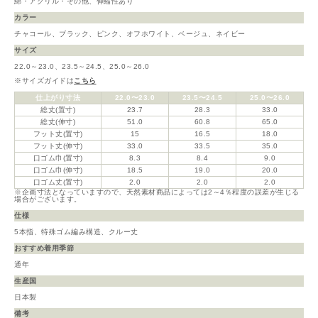
綿・アクリル・その他、伸縮性あり
カラー
チャコール、ブラック、ピンク、オフホワイト、ベージュ、ネイビー
サイズ
22.0～23.0、23.5～24.5、25.0～26.0
※サイズガイドは
こちら
仕上がり寸法
22.0〜23.0
23.5〜24.5
25.0〜26.0
総丈(置寸)
23.7
28.3
33.0
総丈(伸寸)
51.0
60.8
65.0
フット丈(置寸)
15
16.5
18.0
フット丈(伸寸)
33.0
33.5
35.0
口ゴム巾(置寸)
8.3
8.4
9.0
口ゴム巾(伸寸)
18.5
19.0
20.0
口ゴム丈(置寸)
2.0
2.0
2.0
※企画寸法となっていますので、天然素材商品によっては2～4％程度の誤差が生じる
場合がございます。
仕様
5本指、特殊ゴム編み構造、クルー丈
おすすめ着用季節
通年
生産国
日本製
備考