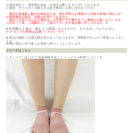
※商品特性上、使用後の返品・交換をお断りさせて頂いております。
※素材、サイズがご心配な方は必ず事前にお問い合わせください。
・商品が直接肌に触れる商品のため、衛生管理上お客様のご試着の有無に関わらず、
お客様都合の返品・交換はお受けできません。
・商品に不良のみられる場合は、お手数ですが弊社までご連絡をお願いいたします。
【予めご了承、ご理解の上、ご購入下さいます様お願い申し上げます。】
■ 乾燥機は【 縮み・傷み 】の原因となりますので、おすすめしておりません。
※※ タンブル乾燥はお避けください ※※
■ 商品の撮影には最大限注意を払っておりますが、閲覧時のモニター環境によりまし
ては
実際の商品と若干違うお色味に映ることもございます。
クルー丈はこちら
レディース / ぼしケア 外反母趾サポート ソックス 5本指 ショート丈