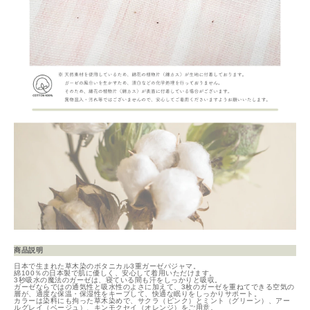
商品説明
日本で生まれた草木染のボタニカル3重ガーゼパジャマ。
綿100％の日本製で肌に優しく、安心して着用いただけます。
3秒吸水の魔法のガーゼは、寝ている間も汗をしっかりと吸収。
ガーゼならではの通気性と吸水性のよさに加えて、3枚のガーゼを重ねてできる空気の
層が、適度な保温・保湿性をキープして、快適な眠りをしっかりサポート。
カラーは染料にも拘った草木染めで、サクラ（ピンク）とミント（グリーン）、アー
ルグレイ（ベージュ）、キンモクセイ（オレンジ）をご用意。