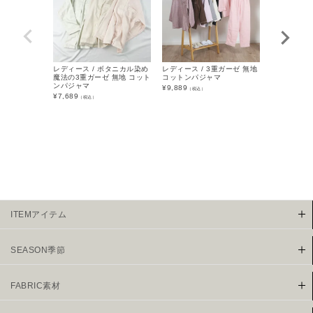
レディース / ボタニカル染め
レディース / 3重ガーゼ 無地
レディース 
魔法の3重ガーゼ 無地 コット
コットンパジャマ
ふ 無地 コ
ンパジャマ
¥
9,889
¥
7,689
（税込）
（税込
¥
7,689
（税込）
ITEMアイテム
SEASON季節
FABRIC素材