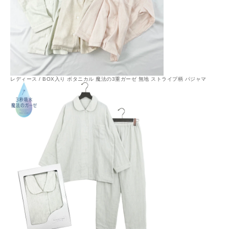
レディース / BOX入り ボタニカル 魔法の3重ガーゼ 無地 ストライプ柄 パジャマ