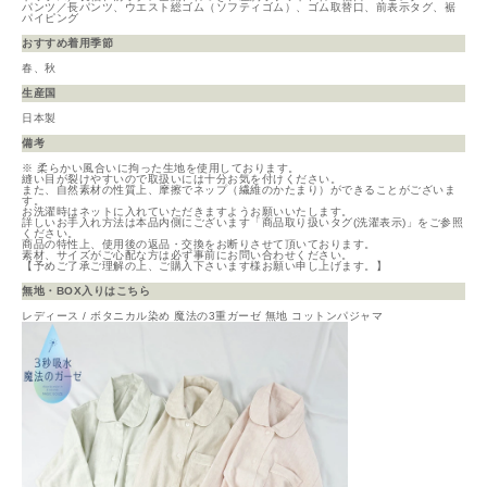
パンツ／長パンツ、ウエスト総ゴム（ソフティゴム）、ゴム取替口、前表示タグ、裾
パイピング
おすすめ着用季節
春、秋
生産国
日本製
備考
※ 柔らかい風合いに拘った生地を使用しております。
縫い目が裂けやすいので取扱いには十分お気を付けください。
また、自然素材の性質上、摩擦でネップ（繊維のかたまり）ができることがございま
す。
お洗濯時はネットに入れていただきますようお願いいたします。
詳しいお手入れ方法は本品内側にございます「商品取り扱いタグ(洗濯表示)」をご参照
ください。
商品の特性上、使用後の返品・交換をお断りさせて頂いております。
素材、サイズがご心配な方は必ず事前にお問い合わせください。
【予めご了承ご理解の上、ご購入下さいます様お願い申し上げます。】
無地・BOX入りはこちら
レディース / ボタニカル染め 魔法の3重ガーゼ 無地 コットンパジャマ