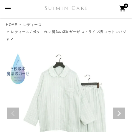
0
menu
shopping_cart
HOME
レディース
レディース / ボタニカル 魔法の3重ガーゼ ストライプ柄 コットンパジ
ャマ