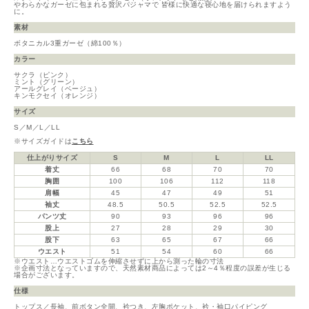
やわらかなガーゼに包まれる贅沢パジャマで 皆様に快適な寝心地を届けられますよう
に。
素材
ボタニカル3重ガーゼ（綿100％）
カラー
サクラ（ピンク）
ミント（グリーン）
アールグレイ（ベージュ）
キンモクセイ（オレンジ）
サイズ
S／M／L／LL
※サイズガイドは
こちら
仕上がりサイズ
S
M
L
LL
着丈
66
68
70
70
胸囲
100
106
112
118
肩幅
45
47
49
51
袖丈
48.5
50.5
52.5
52.5
パンツ丈
90
93
96
96
股上
27
28
29
30
股下
63
65
67
66
ウエスト
51
54
60
66
※ウエスト…ウエストゴムを伸縮させずに上から測った輪の寸法
※企画寸法となっていますので、天然素材商品によっては2～4％程度の誤差が生じる
場合がございます。
仕様
トップス／長袖、前ボタン全開、衿つき、左胸ポケット、衿・袖口パイピング