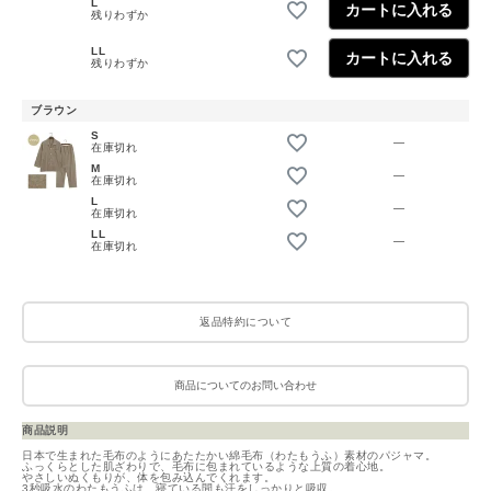
L
カートに入れる
残りわずか
LL
カートに入れる
残りわずか
ブラウン
S
—
在庫切れ
M
—
在庫切れ
L
—
在庫切れ
LL
—
在庫切れ
返品特約について
商品についてのお問い合わせ
商品説明
日本で生まれた毛布のようにあたたかい綿毛布（わたもうふ）素材のパジャマ。
ふっくらとした肌ざわりで、毛布に包まれているような上質の着心地。
やさしいぬくもりが、体を包み込んでくれます。
3秒吸水のわたもうふは、寝ている間も汗をしっかりと吸収。