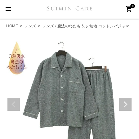
0
menu
shopping_cart
HOME
メンズ
メンズ / 魔法のわたもうふ 無地 コットンパジャマ