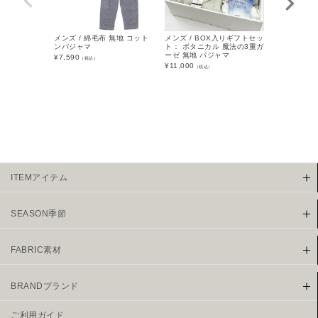
メンズ / 綿毛布 無地 コット
メンズ / BOX入りギフトセッ
メンズ / 楊
ンパジャマ
ト： ボタニカル 魔法の3重ガ
パジャマ
ーゼ 無地 パジャマ
¥
7,590
¥
6,589
（税込）
（税込
¥
11,000
（税込）
ITEMアイテム
SEASON季節
FABRIC素材
BRANDブランド
ご利用ガイド