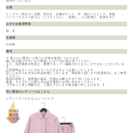
場合がございます。
仕様
トップス／前ボタン全開、衿付き、左胸ポケット、衿・袖口パイピング、長袖
パンツ／ウエスト総ゴム（ソフティゴム）、前閉じ、ゴム取替口、前表示タグ
おすすめ着用季節
秋、冬
生産国
日本製
備考
※ 柔らかい風合いに拘った生地を使用しております。
縫い目が裂けやすいので取扱いには十分お気を付けください。
また、自然素材の性質上、摩擦でネップ（繊維のかたまり）ができることがございま
す。
お洗濯時はネットに入れていただきますようお願いいたします。
詳しいお手入れ方法は本品内側にございます「商品取り扱いタグ(洗濯表示)」をご参照
ください。
商品の特性上、使用後の返品・交換をお断りさせて頂いております。
素材、サイズがご心配な方は必ず事前にお問い合わせください。
【予めご了承ご理解の上、ご購入下さいます様お願い申し上げます。】
同じ素材のレディースはこちら
レディース / わたもうふ パジャマ