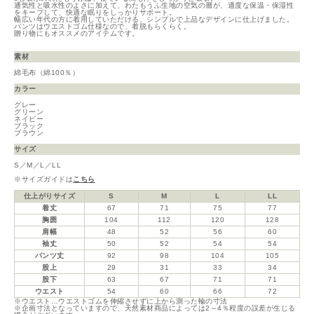
通気性と吸水性のよさに加えて、わたもうふ生地の空気の層が、適度な保温・保湿性
をキープして、快適な眠りをしっかりサポート。
幅広い年代の方に着用していただける、シンプルで上品なデザインに仕上げました。
パンツはウエストゴム仕様なので、着脱もらくらく。
贈り物にもオススメのアイテムです。
素材
綿毛布（綿100％）
カラー
グレー
グリーン
ネイビー
ブラック
ブラウン
サイズ
S／M／L／LL
※サイズガイドは
こちら
仕上がりサイズ
S
M
L
LL
着丈
67
71
75
77
胸囲
104
112
120
128
肩幅
48
52
56
60
袖丈
50
52
54
54
パンツ丈
92
98
104
105
股上
29
31
33
34
股下
63
67
71
71
ウエスト
54
60
66
72
※ウエスト…ウエストゴムを伸縮させずに上から測った輪の寸法
※企画寸法となっていますので、天然素材商品によっては2～4％程度の誤差が生じる