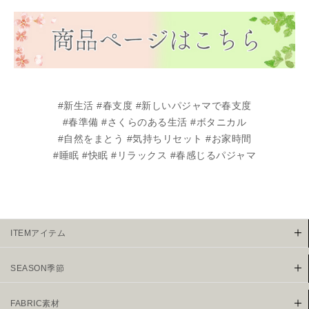
#新生活 #春支度 #新しいパジャマで春支度
#春準備 #さくらのある生活 #ボタニカル
#自然をまとう #気持ちリセット #お家時間
#睡眠 #快眠 #リラックス #春感じるパジャマ
ITEMアイテム
SEASON季節
FABRIC素材