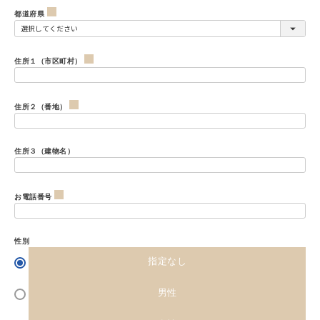
(
須
都道府県
必
)
(
須
住所１（市区町村）
必
)
(
須
住所２（番地）
必
)
(
住所３（建物名）
須
必
)
お電話番号
須
)
(
性別
必
指定なし
須
男性
)