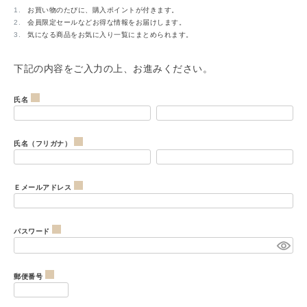
お買い物のたびに、購入ポイントが付きます。
会員限定セールなどお得な情報をお届けします。
気になる商品をお気に入り一覧にまとめられます。
下記の内容をご入力の上、お進みください。
氏名
(
氏名（フリガナ）
必
(
Ｅメールアドレス
須
必
)
(
パスワード
須
必
)
(
須
郵便番号
必
)