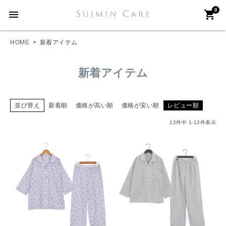
0
menu
shopping_cart
HOME
新着アイテム
新着アイテム
並び替え
新着順
価格が高い順
価格が安い順
レビュー順
12
件中
1
-
12
件表示