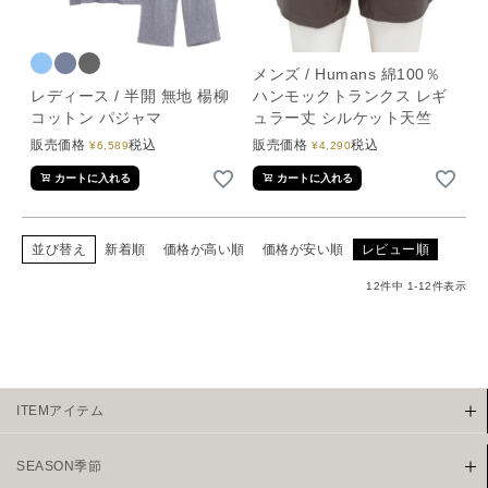
メンズ / Humans 綿100％
レディース / 半開 無地 楊柳
ハンモックトランクス レギ
コットン パジャマ
ュラー丈 シルケット天竺
販売価格
税込
販売価格
税込
¥
6,589
¥
4,290
カートに入れる
カートに入れる
並び替え
新着順
価格が高い順
価格が安い順
レビュー順
12
件中
1
-
12
件表示
ITEMアイテム
SEASON季節