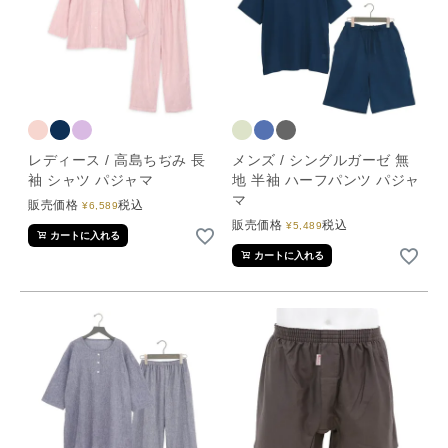
レディース / 高島ちぢみ 長
メンズ / シングルガーゼ 無
袖 シャツ パジャマ
地 半袖 ハーフパンツ パジャ
マ
販売価格
税込
¥
6,589
販売価格
税込
¥
5,489
カートに入れる
カートに入れる