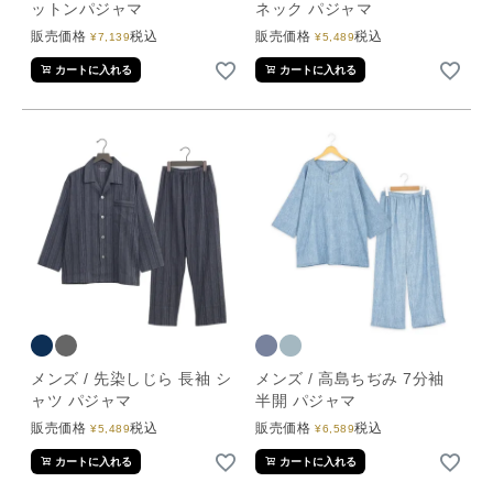
ットンパジャマ
ネック パジャマ
販売価格
税込
販売価格
税込
¥
7,139
¥
5,489
カートに入れる
カートに入れる
メンズ / 先染しじら 長袖 シ
メンズ / 高島ちぢみ 7分袖
ャツ パジャマ
半開 パジャマ
販売価格
税込
販売価格
税込
¥
5,489
¥
6,589
カートに入れる
カートに入れる