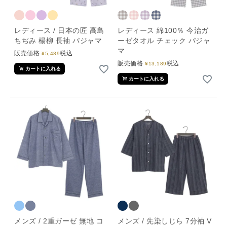
レディース / 日本の匠 高島
レディース 綿100％ 今治ガ
ちぢみ 楊柳 長袖 パジャマ
ーゼタオル チェック パジャ
マ
販売価格
税込
¥
5,489
販売価格
税込
¥
13,189
カートに入れる
カートに入れる
メンズ / 2重ガーゼ 無地 コ
メンズ / 先染しじら 7分袖 V