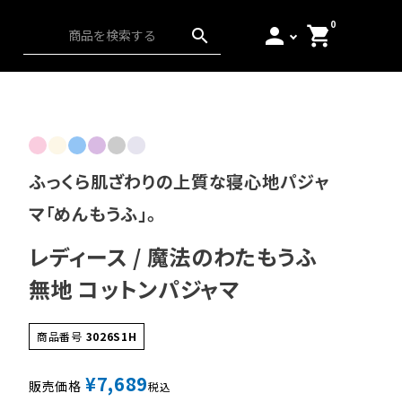
0
person
shopping_cart
search
ス）
アンダーウェア
起毛
日本の匠
ふっくら肌ざわりの上質な寝心地パジャ
マ「めんもうふ」。
レディース / 魔法のわたもうふ
無地 コットンパジャマ
商品番号
3026S1H
¥
7,689
販売価格
税込