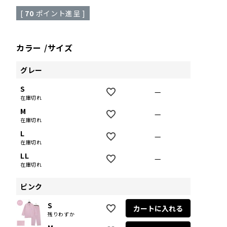
[
70
ポイント進呈 ]
カラー
サイズ
グレー
S
—
在庫切れ
M
—
在庫切れ
L
—
在庫切れ
LL
—
在庫切れ
ピンク
S
カートに入れる
残りわずか