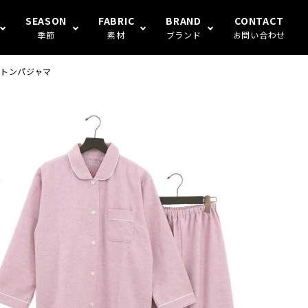
SEASON
FABRIC
BRAND
CONTACT
季節
素材
ブランド
お問い合わせ
ットンパジャマ
S FAMILY
ギフト
冬
楊柳
Human's（ハンモックトランク