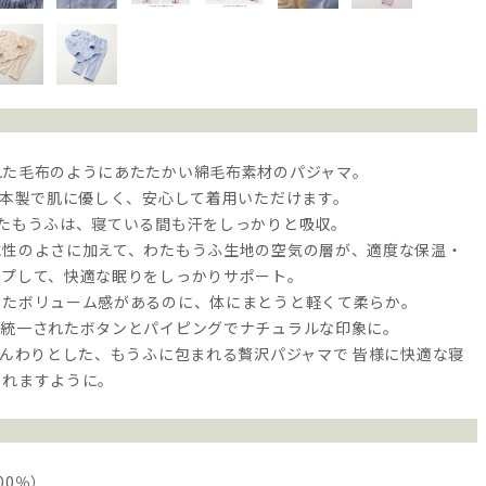
れた毛布のようにあたたかい綿毛布素材のパジャマ。
日本製で肌に優しく、安心して着用いただけます。
わたもうふは、寝ている間も汗をしっかりと吸収。
水性のよさに加えて、わたもうふ生地の空気の層が、適度な保温・
ープして、快適な眠りをしっかりサポート。
したボリューム感があるのに、体にまとうと軽くて柔らか。
で統一されたボタンとパイピングでナチュラルな印象に。
ふんわりとした、もうふに包まれる贅沢パジャマで 皆様に快適な寝
られますように。
00％）