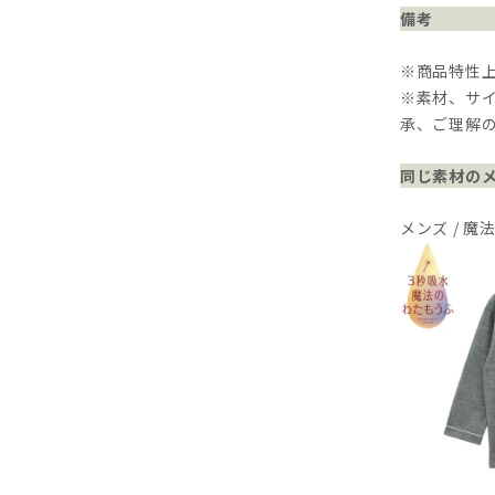
備考
※商品特性
※素材、サ
承、ご理解
同じ素材の
メンズ / 