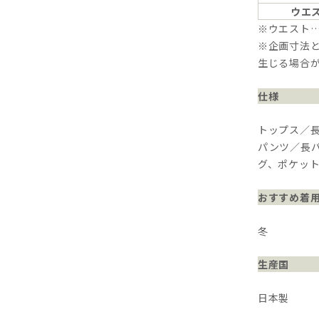
ウエ
※ウエスト
※企画寸法と
生じる場合
仕様
トップス／
パンツ／長
グ、ポケッ
おすすめ着
冬
生産国
日本製