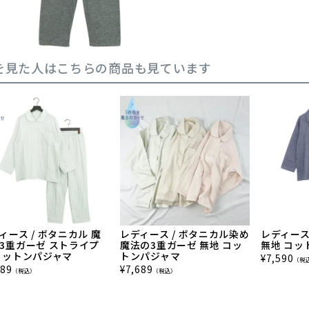
を見た人はこちらの商品も見ています
ィース / ボタニカル 魔
レディース / ボタニカル染め
レディース
3重ガーゼ ストライプ
魔法の3重ガーゼ 無地 コッ
無地 コッ
コットンパジャマ
トンパジャマ
¥
7,590
（税
689
¥
7,689
（税込）
（税込）