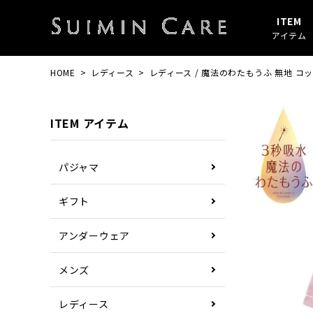
ITEM
アイテム
HOME
レディース
レディース / 魔法のわたもうふ 無地 コ
アイテムすべて
春・秋
綿100%
SUIMIN CARE
パジャマ
夏
ガーゼ
PAJAMA
ITEM アイテム
その他
ぼしケア
その他
パジャマ
ギフト
アンダーウェア
メンズ
レディース