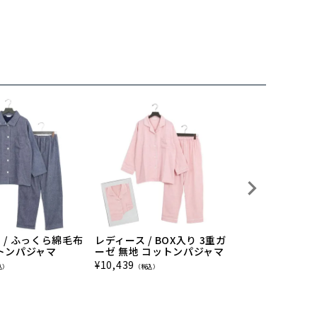
 / ふっくら綿毛布
レディース / BOX入り 3重ガ
レディース / B
トンパジャマ
ーゼ 無地 コットンパジャマ
ニカル 魔法の3
地 ストライプ柄
¥
10,439
込）
（税込）
¥
8,239
（税込）