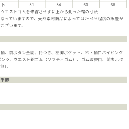
スト
51
54
60
66
…ウエストゴムを伸縮させずに上から測った輪の寸法
なっていますので、天然素材商品によっては2～4％程度の誤差が
がございます。
長袖、前ボタン全開、衿つき、左胸ポケット、衿・袖口パイピング
パンツ、ウエスト総ゴム（ソフティゴム）、ゴム取替口、前表示タ
ト無し
用季節