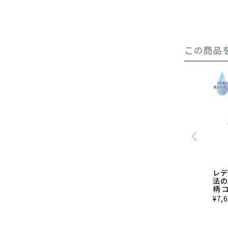
この商品
レデ
法の
柄 
¥
7,