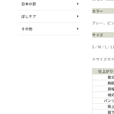
日本の匠
カラー
ぼしケア
グレー、ピ
その他
サイズ
S／M／L／L
※サイズガ
仕上がり
着
胸
肩
袖
パン
股
股