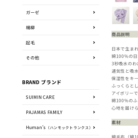
ガーゼ
楊柳
商品説明
起毛
日本で生ま
綿100％の
その他
3秒吸水の
通気性と吸
保湿性をキ
BRAND ブランド
ふっくらと
アイボリー
SUIMIN CARE
綿100％の
心地を届け
PAJAMAS FAMILY
素材
Human’s
（ハンモックトランクス）
綿毛布（綿1