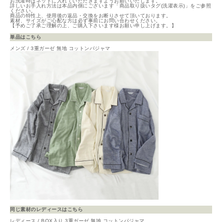
お洗濯時はネットに入れていただきますようお願いいたします。
詳しいお手入れ方法は本品内側にございます「商品取り扱いタグ(洗濯表示)」をご参照
ください。
商品の特性上、使用後の返品・交換をお断りさせて頂いております。
素材、サイズがご心配な方は必ず事前にお問い合わせください。
【予めご了承ご理解の上、ご購入下さいます様お願い申し上げます。】
単品はこちら
メンズ / 3重ガーゼ 無地 コットンパジャマ
同じ素材のレディースはこちら
レディース / BOX入り 3重ガーゼ 無地 コットンパジャマ