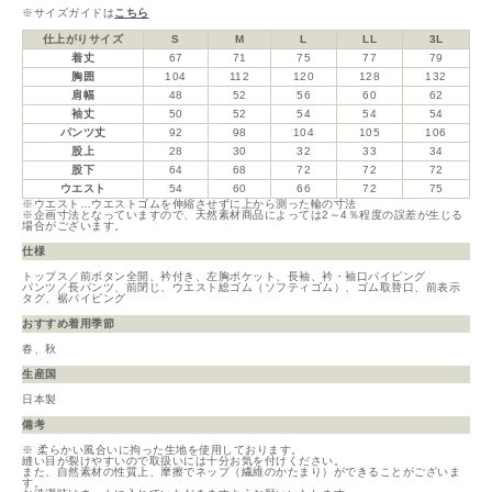
※サイズガイドは
こちら
仕上がりサイズ
S
M
L
LL
3L
着丈
67
71
75
77
79
胸囲
104
112
120
128
132
肩幅
48
52
56
60
62
袖丈
50
52
54
54
54
パンツ丈
92
98
104
105
106
股上
28
30
32
33
34
股下
64
68
72
72
72
ウエスト
54
60
66
72
75
※ウエスト…ウエストゴムを伸縮させずに上から測った輪の寸法
※企画寸法となっていますので、天然素材商品によっては2～4％程度の誤差が生じる
場合がございます。
仕様
トップス／前ボタン全開、衿付き、左胸ポケット、長袖、衿・袖口パイピング
パンツ／長パンツ、前閉じ、ウエスト総ゴム（ソフティゴム）、ゴム取替口、前表示
タグ、裾パイピング
おすすめ着用季節
春、秋
生産国
日本製
備考
※ 柔らかい風合いに拘った生地を使用しております。
縫い目が裂けやすいので取扱いには十分お気を付けください。
また、自然素材の性質上、摩擦でネップ（繊維のかたまり）ができることがございま
す。