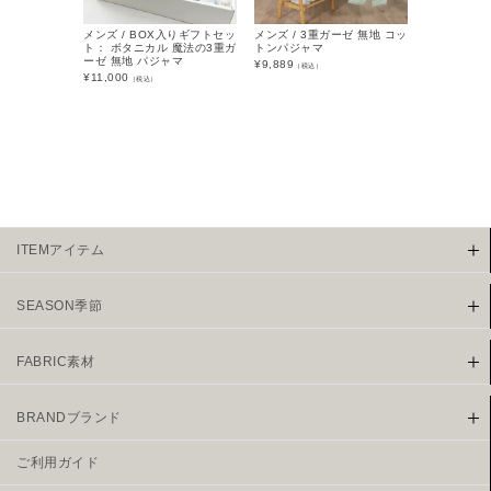
メンズ / BOX入りギフトセッ
メンズ / 3重ガーゼ 無地 コッ
メンズ / 2
ト： ボタニカル 魔法の3重ガ
トンパジャマ
トンパジャ
ーゼ 無地 パジャマ
¥
9,889
¥
7,139
（税込）
（税込
¥
11,000
（税込）
ITEMアイテム
SEASON季節
FABRIC素材
BRANDブランド
ご利用ガイド