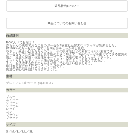
返品特約について
商品についてのお問い合わせ
商品説明
BOX入りでお届け！
赤ちゃんの肌着でおなじみのガーゼを3枚重ねた贅沢なパジャマが出来ました。
綿100％のガーゼは、寝ている間も汗をしっかりと吸収。
やさしい風合いはもちろんのこと、その吸水性はどの素材にもない素材です。
ガーゼならではの通気性と吸水性のよさに加えて、3枚のガーゼを重ねてできる空気の
層が、適度な保温・保湿性をキープして、快適な眠りをしっかりサポート。
ふっくらとしたボリューム感があるのに、体にまとうと軽くて柔らか。
また、お洗濯するほど柔らかさが増して心地よい肌ざわりに。
毎日着る度に好きになっていく一品です。
快適な寝心地を届けられますように。
素材
プレミアム3重ガーゼ（綿100％）
カラー
ブルー
ネイビー
グリーン
クリーム
レッド
コン
ブラウン
ブラック
サイズ
S／M／L／LL／3L