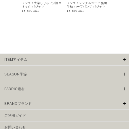
メンズ / 先染しじら 7分袖 V
メンズ / シングルガーゼ 無地
メンズ / 高
ネック パジャマ
半袖 ハーフパンツ パジャマ
開 パジャマ
¥
5,489
¥
5,489
¥
6,589
（税込）
（税込）
（税込
ITEMアイテム
SEASON季節
FABRIC素材
BRANDブランド
ご利用ガイド
お問い合わせ