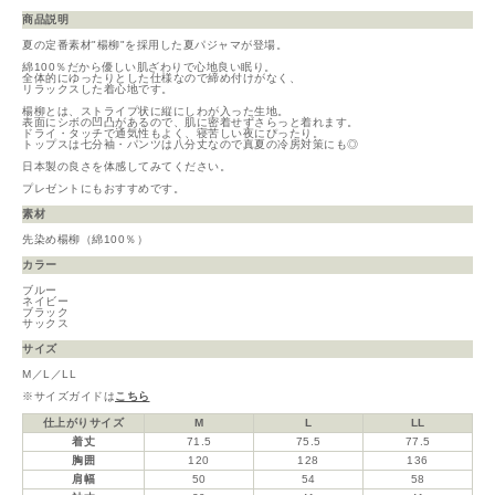
商品説明
夏の定番素材"楊柳"を採用した夏パジャマが登場。
綿100％だから優しい肌ざわりで心地良い眠り。
全体的にゆったりとした仕様なので締め付けがなく、
リラックスした着心地です。
楊柳とは、ストライプ状に縦にしわが入った生地。
表面にシボの凹凸があるので、肌に密着せずさらっと着れます。
ドライ・タッチで通気性もよく、寝苦しい夜にぴったり。
トップスは七分袖・パンツは八分丈なので真夏の冷房対策にも◎
日本製の良さを体感してみてください。
プレゼントにもおすすめです。
素材
先染め楊柳（綿100％）
カラー
ブルー
ネイビー
ブラック
サックス
サイズ
M／L／LL
※サイズガイドは
こちら
仕上がりサイズ
M
L
LL
着丈
71.5
75.5
77.5
胸囲
120
128
136
肩幅
50
54
58