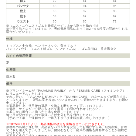
袖丈
39
41
41
パンツ丈
88
94
95
股上
30
32
33
股下
58
62
62
ウエスト
60
66
72
※ウエスト…ウエストゴムを伸縮させずに上から測った輪の寸法
※企画寸法となっていますので、天然素材商品によっては2～4％程度の誤差が生じる
場合がございます。
仕様
トップス／七分袖、ヘンリーネック、背当てあり
パンツ／7分丈、ウエスト総ゴム（ソフティゴム）、ゴム取替口、前表示タグ
おすすめ着用季節
夏
生産国
日本製
備考
※ブランドネームが「PAJAMAS FAMILY」から「SUIMIN CARE（スイミンケア）」
にリニューアルいたします。
それに伴い、「PAJAMAS FAMILY」と「SUIMIN CARE」のネームタグが混在するこ
とになりますが、 製品に変わりはございませんのでご容赦いただきますよう、お願い
申し上げます。
※商品特性上、使用後の返品・交換をお断りさせて頂いております。
※素材、サイズがご心配な方は必ず事前にお問い合わせください。
※柔らかい風合いに拘った生地を使用しております。
縫い目が裂けやすいので取扱いには十分お気を付けください。
【予めご了承、ご理解の上、ご購入下さいます様お願い申し上げます。】
※2025年1月1日より、商品価格の改定を実施させていただきました。
原材料の高騰が進む中、高品質なパジャマを安定してお届けする為、経費削減、合理
化に取り組んでまいりましたが、健闘むなしく、従来の価格を維持することが困難な
状況となりました。