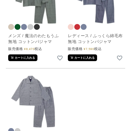
メンズ / 魔法のわたもうふ
レディース / ふっくら綿毛布
無地 コットンパジャマ
無地 コットンパジャマ
販売価格
税込
販売価格
税込
¥
8,470
¥
7,590
カートに入れる
カートに入れる