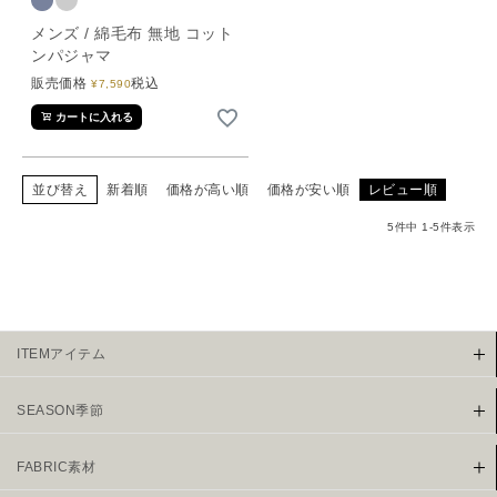
メンズ / 綿毛布 無地 コット
ンパジャマ
販売価格
税込
¥
7,590
カートに入れる
並び替え
新着順
価格が高い順
価格が安い順
レビュー順
5
件中
1
-
5
件表示
ITEMアイテム
SEASON季節
FABRIC素材