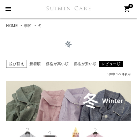
0
menu
shopping_cart
HOME
季節
冬
冬
並び替え
新着順
価格が高い順
価格が安い順
レビュー順
5
件中
1
-
5
件表示