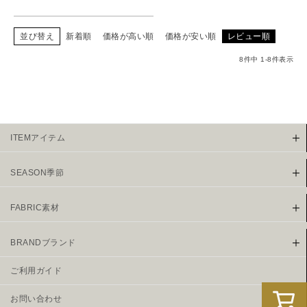
並び替え
新着順
価格が高い順
価格が安い順
レビュー順
8
件中
1
-
8
件表示
ITEMアイテム
SEASON季節
FABRIC素材
BRANDブランド
ご利用ガイド
お問い合わせ