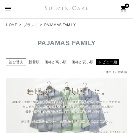
0
menu
shopping_cart
HOME
ブランド
PAJAMAS FAMILY
PAJAMAS FAMILY
並び替え
新着順
価格が高い順
価格が安い順
レビュー順
8
件中
1
-
8
件表示