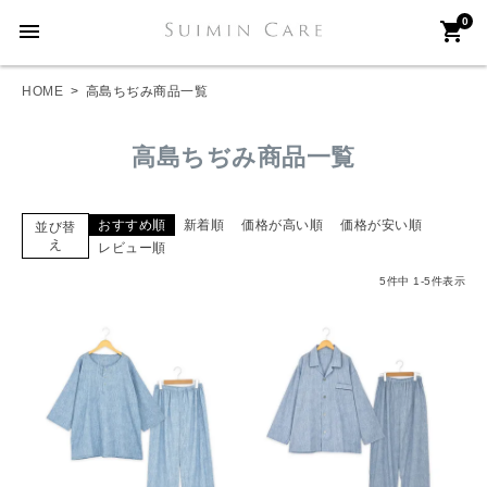
0
menu
shopping_cart
HOME
高島ちぢみ商品一覧
高島ちぢみ商品一覧
おすすめ順
新着順
価格が高い順
価格が安い順
並び替
え
レビュー順
5
件中
1
-
5
件表示