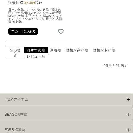
販売価格
税込
¥
5,489
日本の伝統、こだわりの逸品「日本の
匠」から花柄のシャツパジャマが登場
M L 七分袖 上下 セット 綿100％ コッ
トン ナイトウェア ちぢみ 寝巻き 入院
快眠 睡眠
カートに入れる
おすすめ順
新着順
価格が高い順
価格が安い順
並び替
え
レビュー順
5
件中
1
-
5
件表示
ITEMアイテム
SEASON季節
FABRIC素材